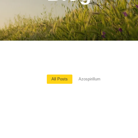
All Posts
Azospirillum