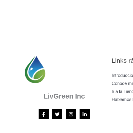
Links r
Introducci
Conoce má
Ir a la Tien
LivGreen Inc
Hablemos!