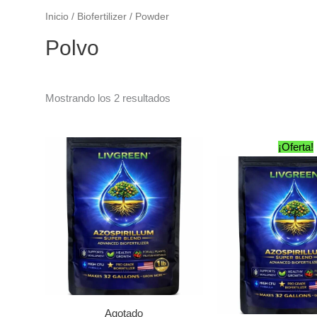
Inicio
/
Biofertilizer
/ Powder
Polvo
Mostrando los 2 resultados
El
¡Oferta!
prec
orig
era:
$59.
Agotado