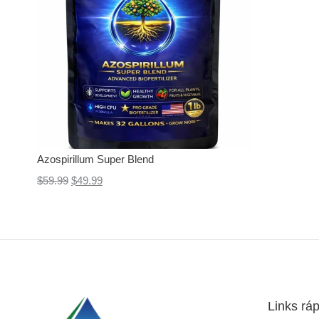
r
$
a
4
:
9
$
.
5
9
9
9
.
.
9
Azospirillum Super Blend
9
$
59.99
$
49.99
.
Links rá