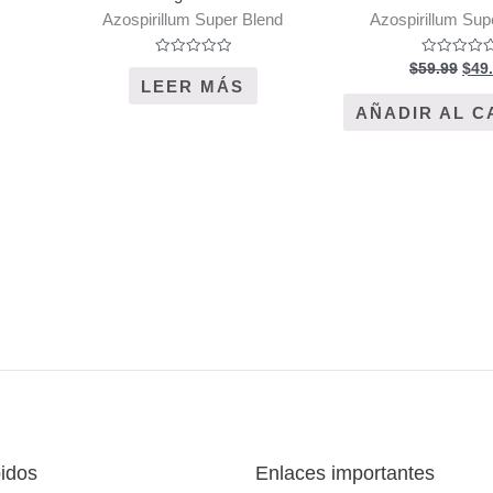
Azospirillum Super Blend
Azospirillum Sup
Valorado
Valorado
$
59.99
$
49
en
en
LEER MÁS
0
0
de
de
AÑADIR AL C
5
5
pidos
Enlaces importantes