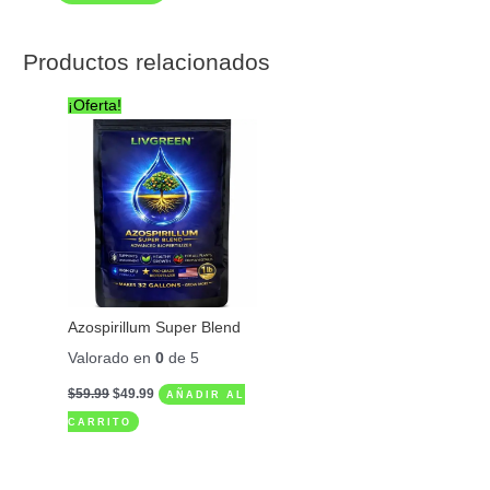
Productos relacionados
El
El
¡Oferta!
precio
precio
original
actual
era:
es:
$59.99.
$49.99.
Azospirillum Super Blend
Valorado en
0
de 5
$
59.99
$
49.99
AÑADIR AL
CARRITO