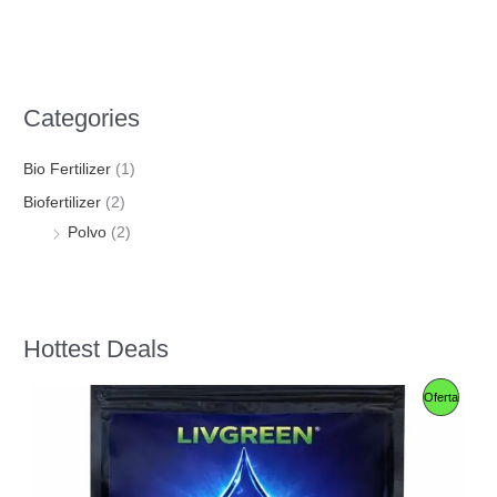
Categories
Bio Fertilizer
(1)
Biofertilizer
(2)
Polvo
(2)
Hottest Deals
E
E
P
Oferta
l
l
p
p
R
r
r
e
e
O
c
c