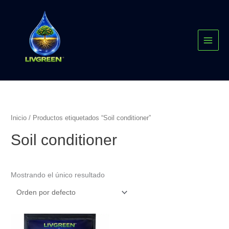
Ir
MAI
al
MEN
contenido
Inicio
/ Productos etiquetados “Soil conditioner”
Soil conditioner
Mostrando el único resultado