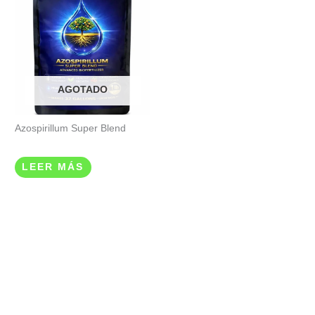
AGOTADO
Azospirillum Super Blend
Valorado
en
LEER MÁS
0
de
5