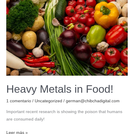
Metals
in
Food!
Heavy Metals in Food!
1 comentario
/
Uncategorized
/
german@chibchadigital.com
Important recent research is showing the poison that humans
are consumed daily!
Leer más »