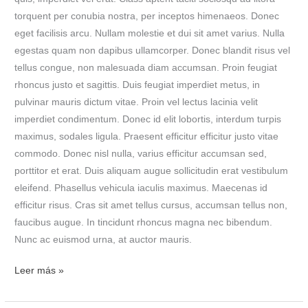
torquent per conubia nostra, per inceptos himenaeos. Donec
eget facilisis arcu. Nullam molestie et dui sit amet varius. Nulla
egestas quam non dapibus ullamcorper. Donec blandit risus vel
tellus congue, non malesuada diam accumsan. Proin feugiat
rhoncus justo et sagittis. Duis feugiat imperdiet metus, in
pulvinar mauris dictum vitae. Proin vel lectus lacinia velit
imperdiet condimentum. Donec id elit lobortis, interdum turpis
maximus, sodales ligula. Praesent efficitur efficitur justo vitae
commodo. Donec nisl nulla, varius efficitur accumsan sed,
porttitor et erat. Duis aliquam augue sollicitudin erat vestibulum
eleifend. Phasellus vehicula iaculis maximus. Maecenas id
efficitur risus. Cras sit amet tellus cursus, accumsan tellus non,
faucibus augue. In tincidunt rhoncus magna nec bibendum.
Nunc ac euismod urna, at auctor mauris.
Leer más »