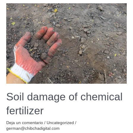
Soil
damage
of
chemical
fertilizer
Soil damage of chemical
fertilizer
Deja un comentario
/
Uncategorized
/
german@chibchadigital.com