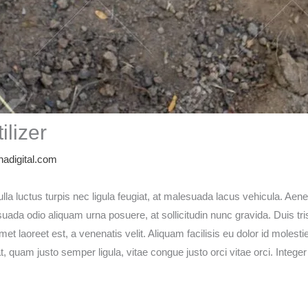
ilizer
adigital.com
ulla luctus turpis nec ligula feugiat, at malesuada lacus vehicula. A
a odio aliquam urna posuere, at sollicitudin nunc gravida. Duis tri
et laoreet est, a venenatis velit. Aliquam facilisis eu dolor id molest
at, quam justo semper ligula, vitae congue justo orci vitae orci. Intege