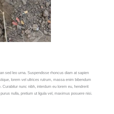
enean sed leo urna. Suspendisse rhoncus diam at sapien
stique, lorem vel ultrices rutrum, massa enim bibendum
ie. Curabitur nunc nibh, interdum eu lorem eu, hendrerit
r purus nulla, pretium ut ligula vel, maximus posuere nisi.